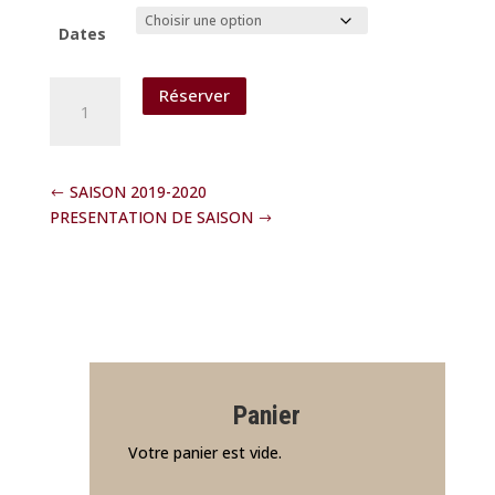
Dates
quantité
Réserver
de
REVEILLON
avec
LEONIE
SAISON 2019-2020
EST
PRESENTATION DE SAISON
EN
AVANCE
Panier
Votre panier est vide.