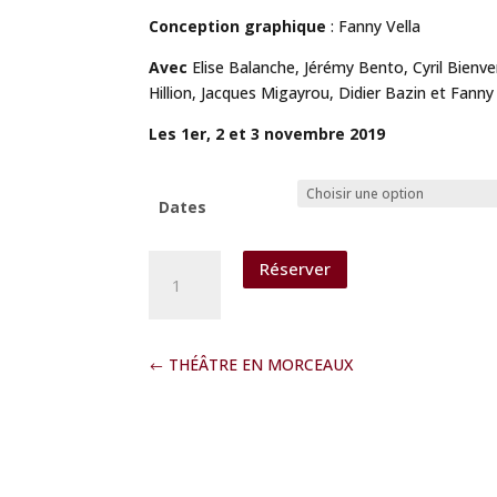
Conception graphique
: Fanny Vella
Avec
Elise Balanche, Jérémy Bento, Cyril Bienve
Hillion, Jacques Migayrou, Didier Bazin et Fanny 
Les 1er, 2 et 3 novembre 2019
Dates
quantité
Réserver
de
D'APRES
NATURE
THÉÂTRE EN MORCEAUX