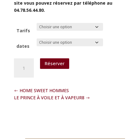
site vous pouvez réservez par téléphone au
04.78.56.44.80.
Tarifs
dates
quantité
Réserver
de
THALASSO
BLUES
HOME SWEET HOMMES
LE PRINCE À VOILE ET À VAPEUR8