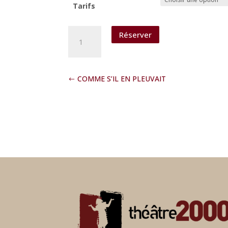
Tarifs
quantité
Réserver
de
PRESENTATION
DE
SAISON
COMME S’IL EN PLEUVAIT