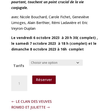
pourtant, touchent un point crucial de la vie
conjugale.
avec Nicole Bouchard, Carole Fichet, Geneviève
Limoges, Alain Berthier, Rémi Ladavière et Eric
Veyron-Duplan
Le vendredi 6 octobre 2023 à 20 h 30( complet) ,
l
e samedi 7 octobre 2023 à 18 h (complet) et le
dimanche 8 octobre 2023 à 16h complet
Tarifs
quantité
Réserver
de
ON
DINERA
AU
LE CLAN DES VEUVES
LIT
ROMEO ET JULIETTE