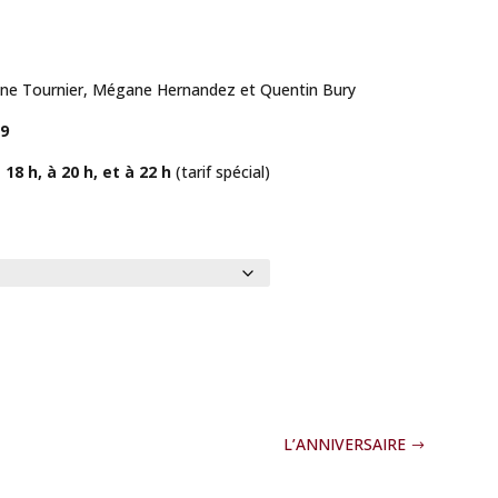
yne Tournier, Mégane Hernandez et Quentin Bury
19
 18 h, à 20 h, et à 22 h
(tarif spécial)
L’ANNIVERSAIRE