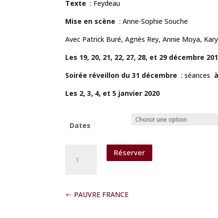
Texte
: Feydeau
Mise en scène
: Anne-Sophie Souche
Avec Patrick Buré, Agnès Rey, Annie Moya, Kar
Les 19, 20, 21, 22, 27, 28, et 29 décembre 20
Soirée réveillon du 31 décembre
: séances
à
Les 2, 3, 4, et 5 janvier 2020
Dates
quantité
Réserver
de
LEONIE
EST
EN
PAUVRE FRANCE
AVANCE