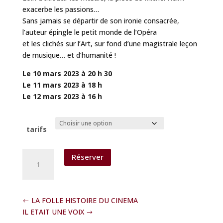
exacerbe les passions…
Sans jamais se départir de son ironie consacrée,
l’auteur épingle le petit monde de l’Opéra
et les clichés sur l’Art, sur fond d’une magistrale leçon
de musique… et d’humanité !
Le 10 mars 2023 à 20 h 30
Le 11 mars 2023 à 18 h
Le 12 mars 2023 à 16 h
tarifs
quantité
Réserver
de
LE
MAITRE
ET
LA FOLLE HISTOIRE DU CINEMA
LE
IL ETAIT UNE VOIX
CHANTEUR