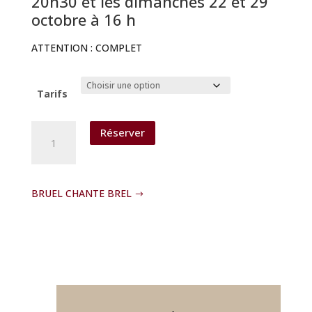
20h30 et les dimanches 22 et 29
octobre à 16 h
ATTENTION : COMPLET
Tarifs
quantité
Réserver
de
LE
CLAN
DES
BRUEL CHANTE BREL
VEUVES