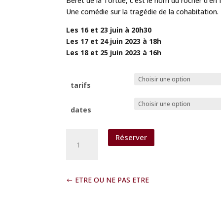
Béret de la Tortue, c’est le nom du rocher d’en 
Une comédie sur la tragédie de la cohabitation.
Les 16 et 23 juin à 20h30
Les 17 et 24 juin 2023 à 18h
Les 18 et 25 juin 2023 à 16h
tarifs
dates
quantité
Réserver
de
LE
BERET
DE
ETRE OU NE PAS ETRE
LA
TORTUE