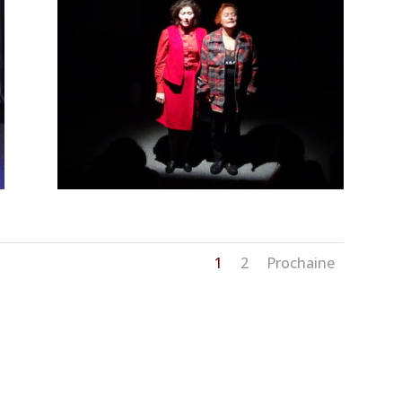
1
2
Prochaine