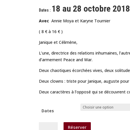
18 au 28 octobre 201
Dates :
Avec
Annie Moya et Karyne Tournier
( 8 € à 16 € )
Janique et Célimène,
L’une, directrice des relations inhumaines, l’a
d’armement Peace and War.
Deux chaotiques écorchées vives, deux solitudes 
Deux clowns : triste pour Janique, auguste pour
Deux caractères à l’opposé qui se découvrent co
Dates
quantité
Réserver