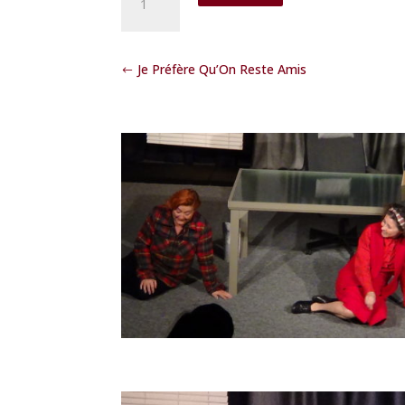
de
L’ÉTRANGE
NOËL
DE
Je Préfère Qu’On Reste Amis
JANIQUE
ET
CELIMENE