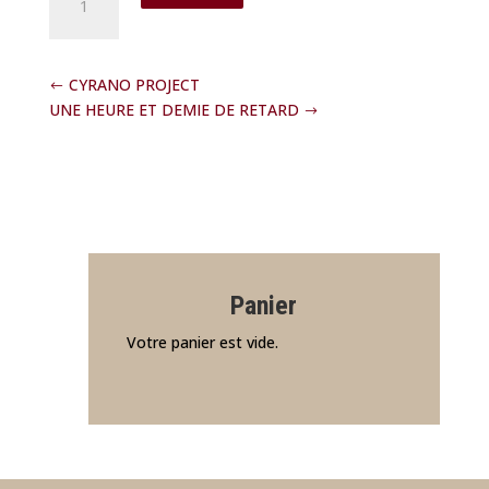
de
HAROLD
ET
MAUDE
CYRANO PROJECT
UNE HEURE ET DEMIE DE RETARD
Panier
Votre panier est vide.