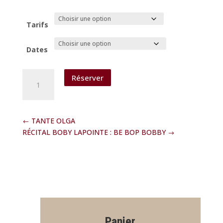
Tarifs
Dates
quantité
Réserver
de
RÉCITAL
DE
CHANSONS
TANTE OLGA
FRANÇAISES
RÉCITAL BOBY LAPOINTE : BE BOP BOBBY
:
Féminin-
Pluriel
"C'est
une
fille
!"
Panier